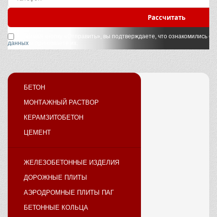
Рассчитать
Нажимая кнопку «Отправить», вы подтверждаете, что ознакомились с
у
данных
и принимаете их.
БЕТОН
МОНТАЖНЫЙ РАСТВОР
КЕРАМЗИТОБЕТОН
ЦЕМЕНТ
ЖЕЛЕЗОБЕТОННЫЕ ИЗДЕЛИЯ
ДОРОЖНЫЕ ПЛИТЫ
АЭРОДРОМНЫЕ ПЛИТЫ ПАГ
БЕТОННЫЕ КОЛЬЦА