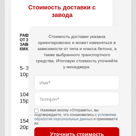
Стоимость доставки с
завода
РАССТОЯНИЕ
ЦЕНА
Стоимость доставки указана
ОТ
ЗА
ориентировочно и может изменяться в
ЗАВОДА,
1
зависимости от типа и класса бетона, а
КМ
КУБ
также выбранного транспортного
средства. Итоговую стоимость уточняйте
у менеджера.
5-
390
10
руб.
10-
440
15
руб.
Нажимая кнопку «Отправить», вы
подтверждаете, что ознакомились с
условиями
обработки персональных данных
и принимаете
15-
490
их.
20
руб.
Уточнить стоимость