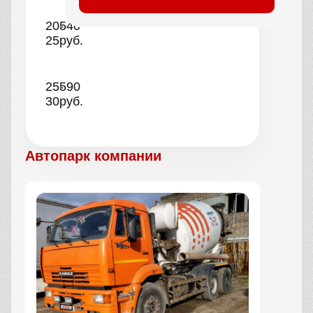
20-
540
25
руб.
25-
590
30
руб.
Автопарк компании