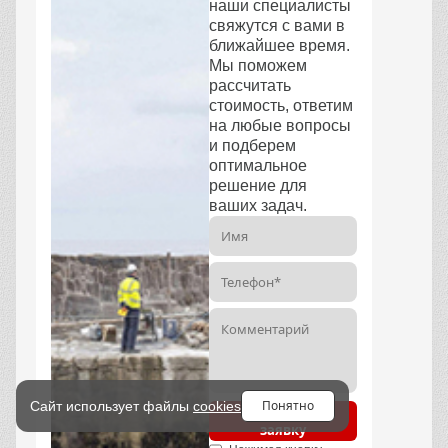
наши специалисты
свяжутся с вами в
ближайшее время.
Мы поможем
рассчитать
стоимость, ответим
на любые вопросы
и подберем
оптимальное
решение для
ваших задач.
Понятно
Сайт использует файлы
cookies
Отправить
заявку