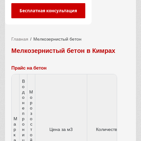
Бесплатная консультация
Главная
Мелкозернистый бетон
Мелкозернистый бетон в Кимрах
Прайс на бетон
В
о
д
М
о
о
н
р
е
о
п
з
М
р
о
а
о
с
р
н
т
Цена за м3
Количество
к
и
о
а
ц
й