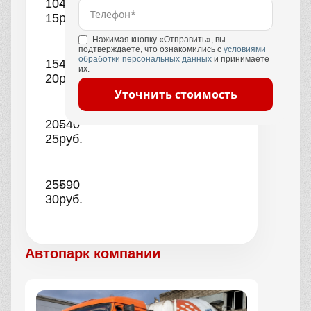
10-
440
15
руб.
Нажимая кнопку «Отправить», вы
подтверждаете, что ознакомились с
условиями
обработки персональных данных
и принимаете
15-
490
их.
20
руб.
Уточнить стоимость
20-
540
25
руб.
25-
590
30
руб.
Автопарк компании