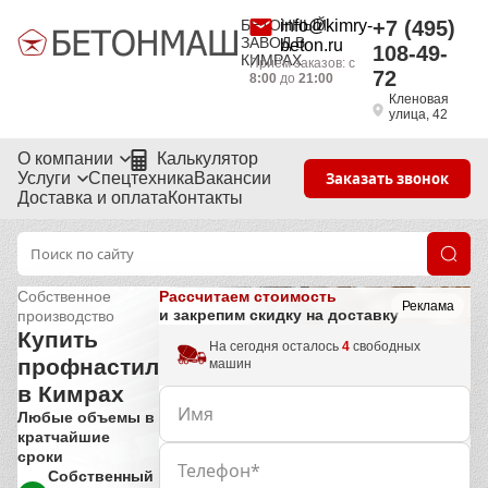
БЕТОННЫЙ
info@kimry-
+7 (495)
ЗАВОД В
beton.ru
108-49-
КИМРАХ
Приём заказов: с
72
8:00
до
21:00
Кленовая
улица, 42
О компании
Калькулятор
Услуги
Спецтехника
Вакансии
Заказать звонок
Доставка и оплата
Контакты
Рассчитаем стоимость
Собственное
Реклама
и закрепим скидку на доставку
производство
Купить
На сегодня осталось
4
свободных
профнастил
машин
в Кимрах
Любые объемы в
кратчайшие
сроки
Собственный