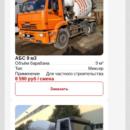
АБС 9 м3
Объём барабана
9 м³
Тип
Миксер
Применение
Для частного строительства
8 590 руб / смена
Заказать