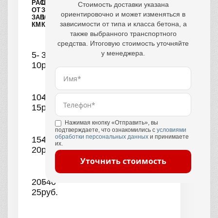
РАССТОЯНИЕ
ЦЕНА
Стоимость доставки указана
ОТ
ЗА
ориентировочно и может изменяться в
ЗАВОДА,
1
зависимости от типа и класса бетона, а
КМ
КУБ
также выбранного транспортного
средства. Итоговую стоимость уточняйте
у менеджера.
5-
390
10
руб.
10-
440
15
руб.
Нажимая кнопку «Отправить», вы
подтверждаете, что ознакомились с
условиями
обработки персональных данных
и принимаете
15-
490
их.
20
руб.
Уточнить стоимость
20-
540
25
руб.