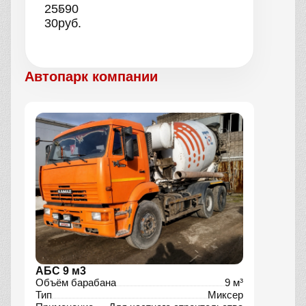
25-
590
30
руб.
Автопарк компании
АБС 9 м3
Объём барабана
9 м³
Тип
Миксер