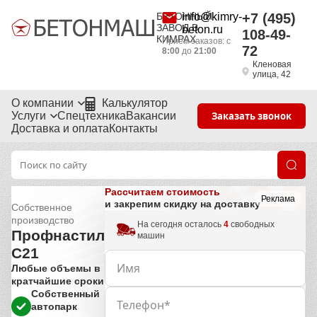
БЕТОННЫЙ
info@kimry-
+7 (495)
ЗАВОД В
beton.ru
108-49-
КИМРАХ
Приём заказов: с
72
8:00
до
21:00
Кленовая
улица, 42
О компании
Калькулятор
Услуги
Спецтехника
Вакансии
Заказать звонок
Доставка и оплата
Контакты
Рассчитаем стоимость
Реклама
и закрепим скидку на доставку
Собственное
производство
На сегодня осталось
4
свободных
Профнастил
машин
С21
Любые объемы в
кратчайшие сроки
Собственный
автопарк