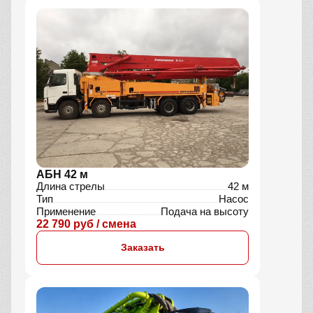
АБН 42 м
Длина стрелы
42 м
Тип
Насос
Применение
Подача на высоту
22 790 руб / смена
Заказать