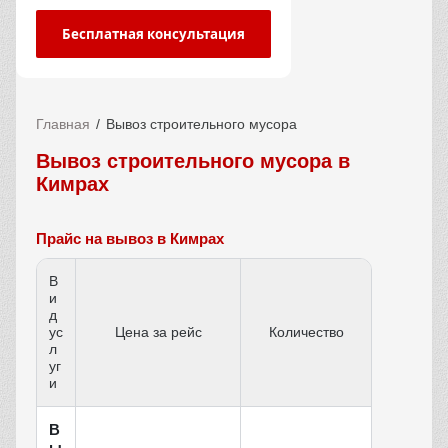
Бесплатная консультация
Главная
Вывоз строительного мусора
Вывоз строительного мусора в
Кимрах
Прайс на вывоз в Кимрах
В
и
д
ус
Цена за рейс
Количество
л
уг
и
В
ы