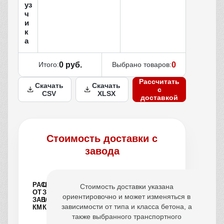
уз
ч
и
к
а
Итого:
0 руб.
Выбрано товаров:
0
Рассчитать
Скачать
Скачать
с
CSV
XLSX
доставкой
Стоимость доставки с
завода
РАССТОЯНИЕ
ЦЕНА
Стоимость доставки указана
ОТ
ЗА
ориентировочно и может изменяться в
ЗАВОДА,
1
зависимости от типа и класса бетона, а
КМ
КУБ
также выбранного транспортного