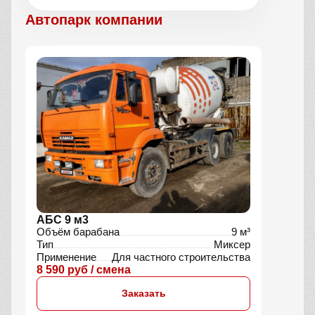
Автопарк компании
АБС 9 м3
Объём барабана
9 м³
Тип
Миксер
Применение
Для частного строительства
8 590 руб / смена
Заказать