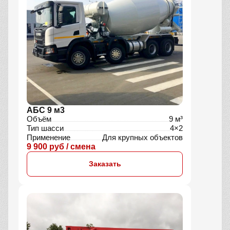
АБС 9 м3
Объём
9 м³
Тип шасси
4×2
Применение
Для крупных объектов
9 900 руб / смена
Заказать