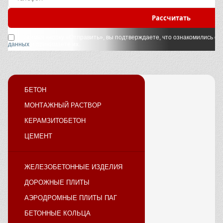
Рассчитать
Нажимая кнопку «Отправить», вы подтверждаете, что ознакомились с
у
данных
и принимаете их.
БЕТОН
МОНТАЖНЫЙ РАСТВОР
КЕРАМЗИТОБЕТОН
ЦЕМЕНТ
ЖЕЛЕЗОБЕТОННЫЕ ИЗДЕЛИЯ
ДОРОЖНЫЕ ПЛИТЫ
АЭРОДРОМНЫЕ ПЛИТЫ ПАГ
БЕТОННЫЕ КОЛЬЦА