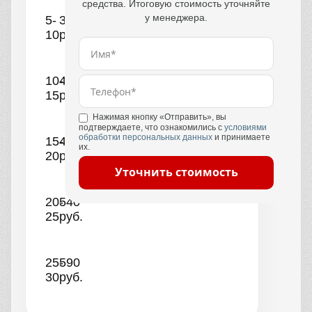
средства. Итоговую стоимость уточняйте
у менеджера.
5-
390
10
руб.
10-
440
15
руб.
Нажимая кнопку «Отправить», вы
подтверждаете, что ознакомились с
условиями
обработки персональных данных
и принимаете
15-
490
их.
20
руб.
Уточнить стоимость
20-
540
25
руб.
25-
590
30
руб.