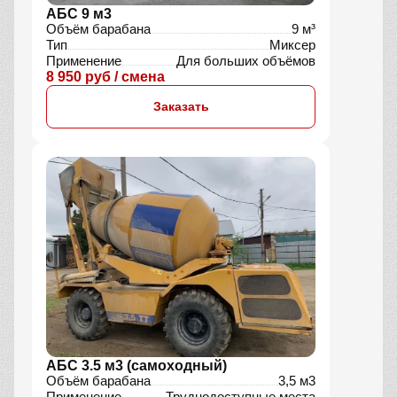
АБС 9 м3
Объём барабана
9 м³
Тип
Миксер
Применение
Для больших объёмов
8 950 руб / смена
Заказать
АБС 3.5 м3 (самоходный)
Объём барабана
3,5 м3
Применение
Труднодоступные места